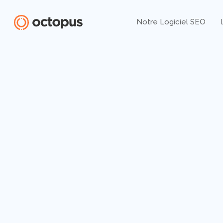
Skip
to
Notre Logiciel SEO
main
content